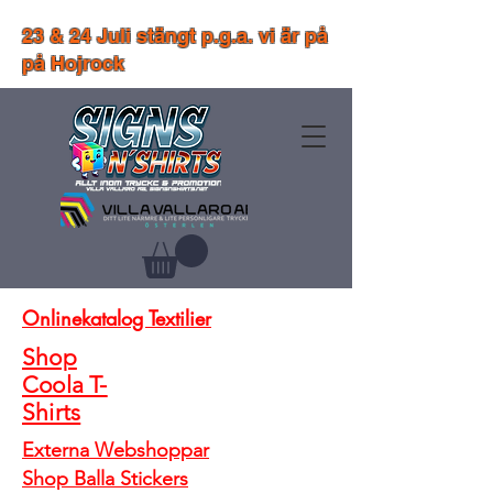
23 & 24 Juli stängt p.g.a. vi är på
på Hojrock
Onlinekatalog Textilier
Shop
Coola T-
Shirts
Externa Webshoppar
Shop Balla Stickers