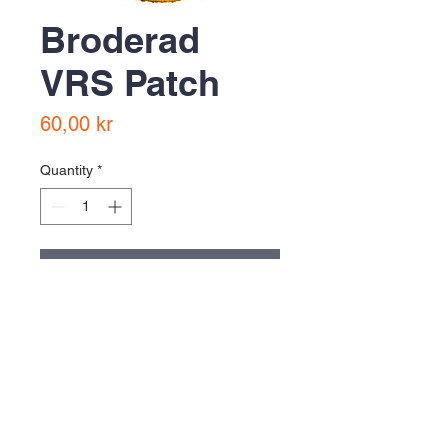
Broderad
VRS Patch
Price
60,00 kr
Quantity
*
Add to Cart
Buy Now
cirka 80 mm diameter