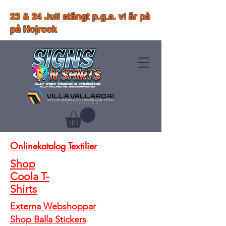
23 & 24 Juli stängt p.g.a. vi är på
på Hojrock
Onlinekatalog Textilier
Shop
Coola T-
Shirts
Externa Webshoppar
Shop Balla Stickers