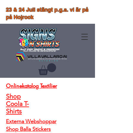
23 & 24 Juli stängt p.g.a. vi är på
på Hojrock
Onlinekatalog Textilier
Shop
Coola T-
Shirts
Externa Webshoppar
Shop Balla Stickers