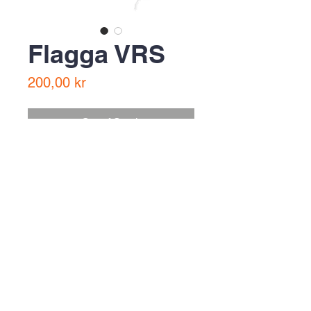
Flagga VRS
Price
200,00 kr
Out of Stock
Perfekt att ha på moppen, cirka A4
storlek
mail@villavallaro.se
Villa Vallaro AB
+46 41730400
Bangatan 12