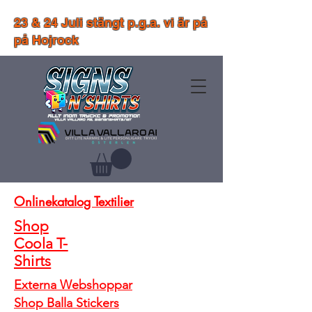
23 & 24 Juli stängt p.g.a. vi är på
på Hojrock
Onlinekatalog Textilier
Shop
Coola T-
Shirts
Externa Webshoppar
Shop Balla Stickers