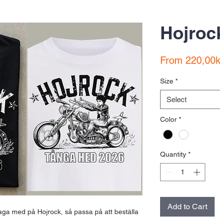
Hojrock
From
220,00k
Size
*
Select
Color
*
Quantity
*
Add to Cart
ga med på Hojrock, så passa på att beställa