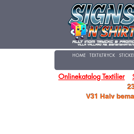
HOME
TEXTILTRYCK
STICKE
Onlinekatalog Textilier
23
V31 Halv beman