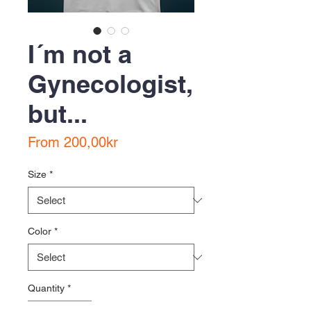
I´m not a
Gynecologist,
but...
Sale
From
200,00kr
Price
Size
*
Color
*
Quantity
*