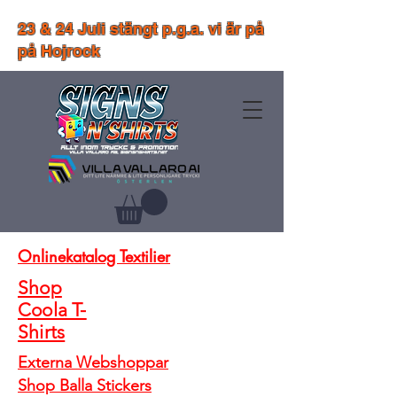
23 & 24 Juli stängt p.g.a. vi är på
på Hojrock
Onlinekatalog Textilier
Shop
Coola T-
Shirts
Externa Webshoppar
Shop Balla Stickers