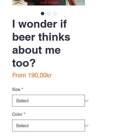
I wonder if
beer thinks
about me
too?
Sale
From
190,00kr
Price
Size
*
Color
*