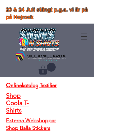
23 & 24 Juli stängt p.g.a. vi är på
på Hojrock
Onlinekatalog Textilier
Shop
Coola T-
Shirts
Externa Webshoppar
Shop Balla Stickers