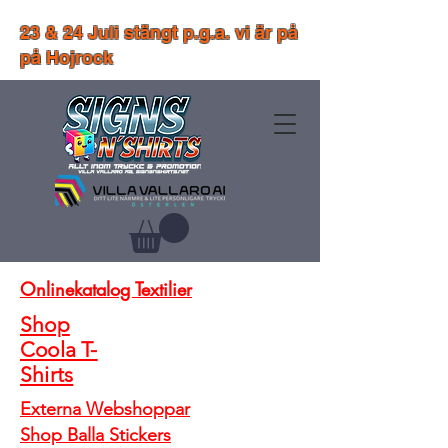
23 & 24 Juli stängt p.g.a. vi är på
på Hojrock
Onlinekatalog Textilier
Shop
Coola T-
Shirts
Externa Webshoppar
Shop Balla Stickers