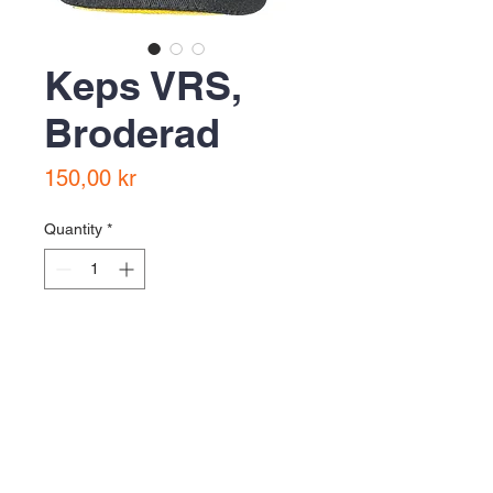
Keps VRS,
Broderad
Price
150,00 kr
Quantity
*
Add to Cart
Buy Now
One size fits all