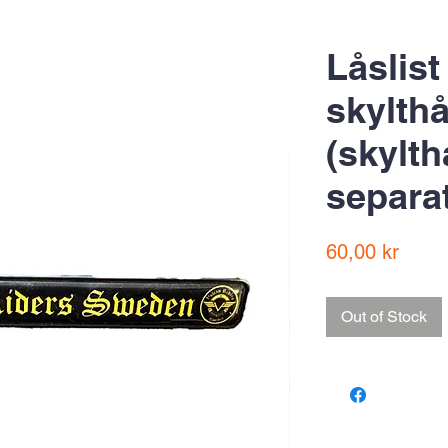
Låslist 
skylthå
(skylth
separat
Price
60,00 kr
Out of Stock