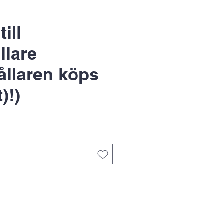
till
llare
ållaren köps
)!)