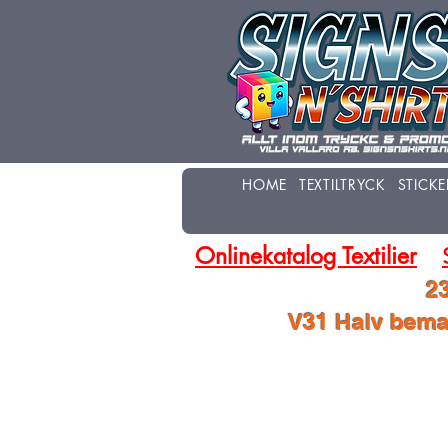
HOME
TEXTILTRYCK
STICKE
Onlinekatalog Textilier
23
V31 Halv beman