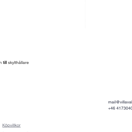
n
till
skylthållare
mail@villaval
+46 417304
Köpvillkor