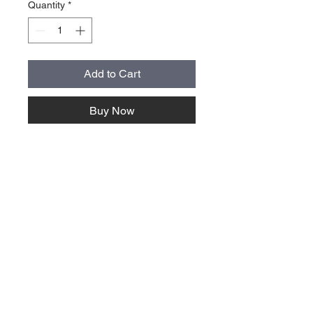
Quantity
*
Add to Cart
Buy Now
storlek normal cirka 9x4 cm, alla
stickers är cirka 40 cm2 stora
oberoende av form och proportion
mail@villavallaro.se
Villa Vallaro AB
+46 41730400
Bangatan 12