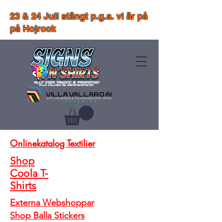
23 & 24 Juli stängt p.g.a. vi är på
på Hojrock
Onlinekatalog Textilier
Shop
Coola T-
Shirts
Externa Webshoppar
Shop Balla Stickers