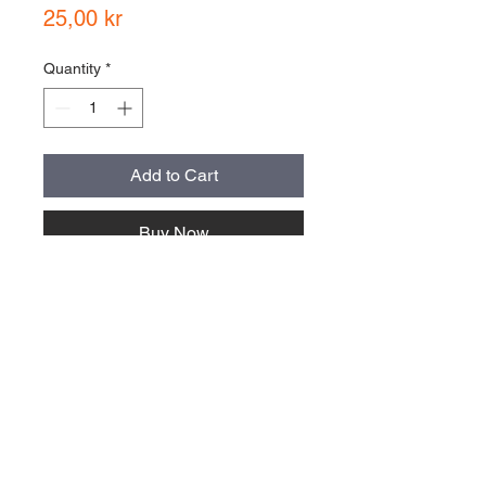
Price
25,00 kr
Quantity
*
Add to Cart
Buy Now
storlek normal cirka 9x4 cm, alla
stickers är cirka 40 cm2 stora
oberoende av form och proportion