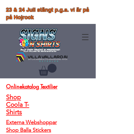
23 & 24 Juli stängt p.g.a. vi är på
på Hojrock
Onlinekatalog Textilier
Shop
Coola T-
Shirts
Externa Webshoppar
Shop Balla Stickers