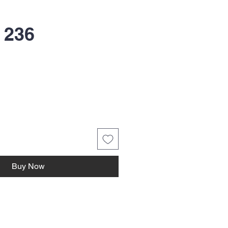
 236
Buy Now