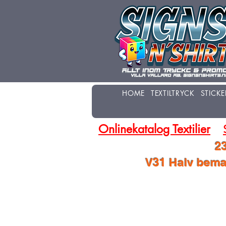
HOME
TEXTILTRYCK
STICKE
Onlinekatalog Textilier
23
V31 Halv beman