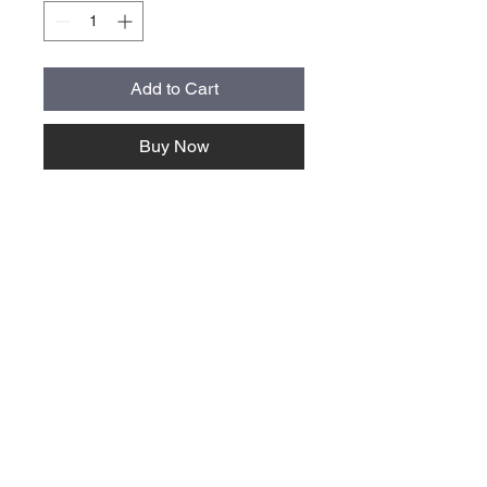
Add to Cart
Buy Now
storlek normal cirka 9x4 cm, alla
stickers är cirka 40 cm2 stora
oberoende av form och proportion
mail@villavallaro.se
Villa Vallaro AB
+46 41730400
Bangatan 12
Follow Us >>
27334 Tomelilla