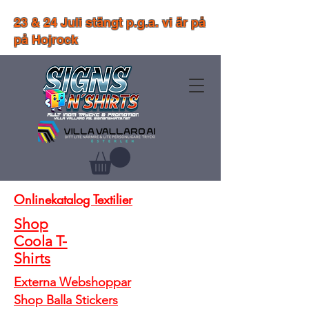
23 & 24 Juli stängt p.g.a. vi är på
på Hojrock
Onlinekatalog Textilier
Shop
Coola T-
Shirts
Externa Webshoppar
Shop Balla Stickers