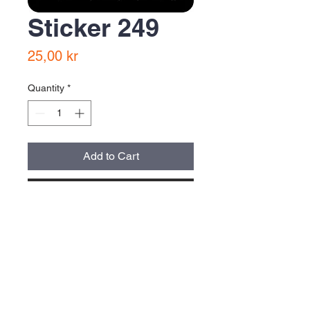
Sticker 249
Price
25,00 kr
Quantity
*
Add to Cart
Buy Now
storlek normal cirka 9x4 cm, alla
stickers är cirka 40 cm2 stora
oberoende av form och proportion