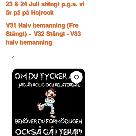
23 & 24 Juli stängt p.g.a. vi
är på på Hojrock
V31 Halv bemanning (Fre
Stängt) - V32 Stängt - V33
halv bemanning