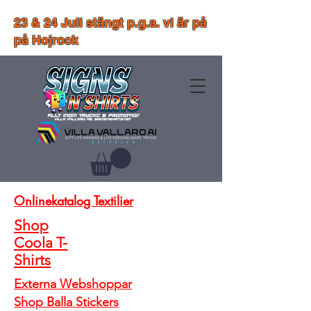
23 & 24 Juli stängt p.g.a. vi är på
på Hojrock
Onlinekatalog Textilier
Shop
Coola T-
Shirts
Externa Webshoppar
Shop Balla Stickers