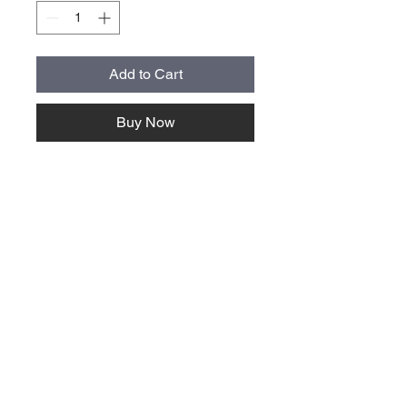
Add to Cart
Buy Now
storlek normal cirka 9x4 cm, alla
stickers är cirka 40 cm2 stora
oberoende av form och proportion
mail@villavallaro.se
Villa Vallaro AB
+46 41730400
Bangatan 12
Follow Us >>
27334 Tomelilla