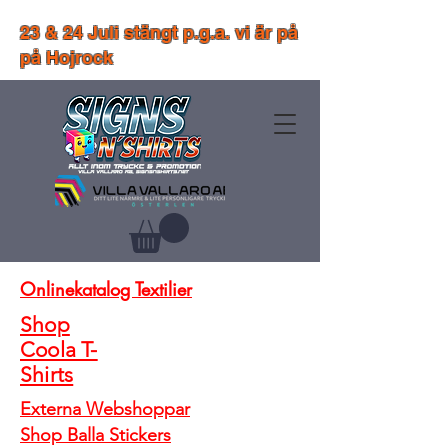
23 & 24 Juli stängt p.g.a. vi är på
på Hojrock
Onlinekatalog Textilier
Shop
Coola T-
Shirts
Externa Webshoppar
Shop Balla Stickers