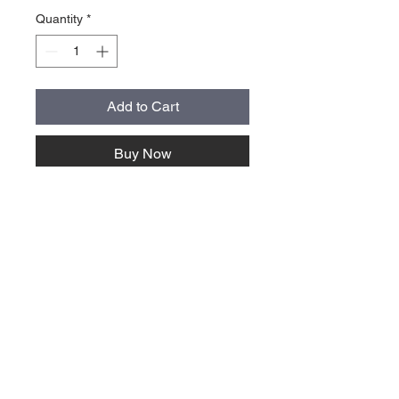
Quantity
*
Add to Cart
Buy Now
storlek normal cirka 9x4 cm, alla
stickers är cirka 40 cm2 stora
oberoende av form och proportion
mail@villavallaro.se
Villa Vallaro AB
+46 41730400