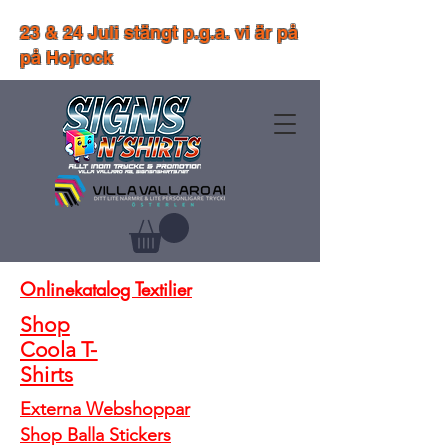
23 & 24 Juli stängt p.g.a. vi är på
på Hojrock
Onlinekatalog Textilier
Shop
Coola T-
Shirts
Externa Webshoppar
Shop Balla Stickers