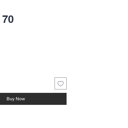
 70
Buy Now