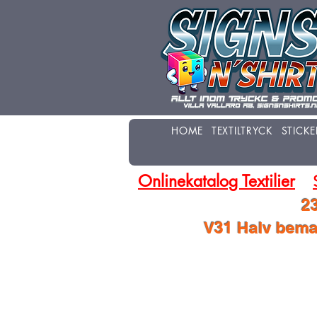
HOME
TEXTILTRYCK
STICKE
Onlinekatalog Textilier
23
V31 Halv beman