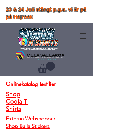
23 & 24 Juli stängt p.g.a. vi är på
på Hojrock
Onlinekatalog Textilier
Shop
Coola T-
Shirts
Externa Webshoppar
Shop Balla Stickers