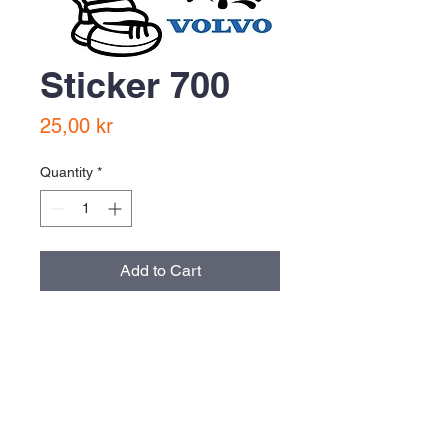
Sticker 700
Price
25,00 kr
Quantity
*
Add to Cart
Buy Now
storlek normal cirka 9x4 cm, alla
stickers är cirka 40 cm2 stora
oberoende av form och proportion