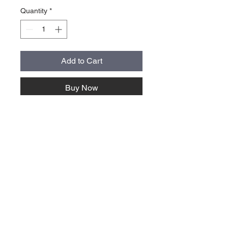
Quantity
*
Add to Cart
Buy Now
storlek normal cirka 9x4 cm, alla
stickers är cirka 40 cm2 stora
oberoende av form och proportion
mail@villavallaro.se
Villa Vallaro AB
+46 41730400