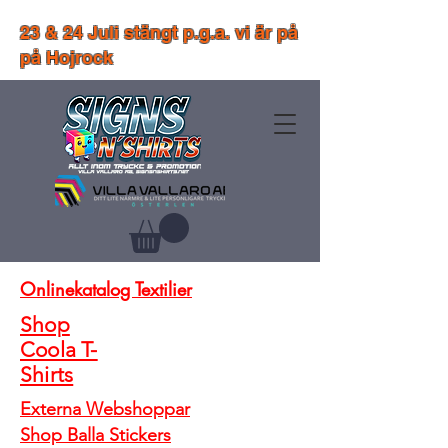
23 & 24 Juli stängt p.g.a. vi är på
på Hojrock
Onlinekatalog Textilier
Shop
Coola T-
Shirts
Externa Webshoppar
Shop Balla Stickers