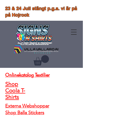
23 & 24 Juli stängt p.g.a. vi är på
på Hojrock
Onlinekatalog Textilier
Shop
Coola T-
Shirts
Externa Webshoppar
Shop Balla Stickers