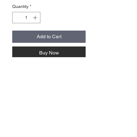
Quantity
*
Add to Cart
Buy Now
storlek normal cirka 9x4 cm, alla
stickers är cirka 40 cm2 stora
oberoende av form och proportion
mail@villavallaro.se
Villa Vallaro AB
+46 41730400