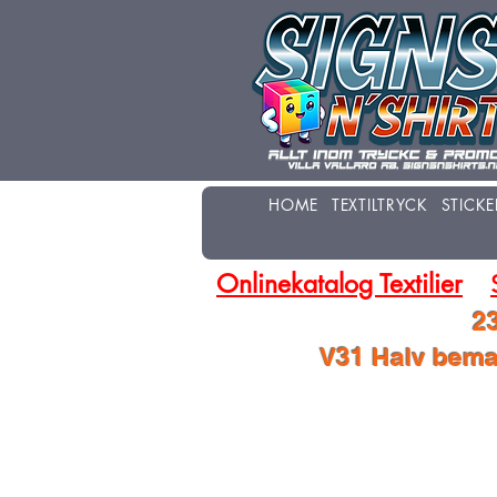
HOME
TEXTILTRYCK
STICKE
Onlinekatalog Textilier
23
V31 Halv beman