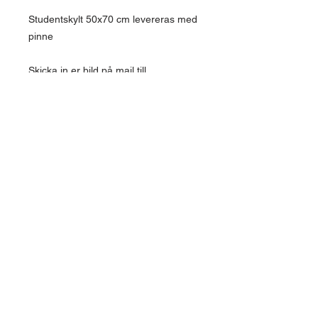
Studentskylt 50x70 cm levereras med
pinne
Skicka in er bild på mail till
magnus@villavallaro.se
Skriv studentens namn
Skriv klass/linje
Säg till om ni önskar någon speciell
font/typsnitt, eller andra färger
Det mesta går att ordna ganska
enkelt
Ni kommer att få en korrektur för er
att godkänna innan produktion startar