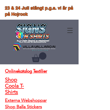
23 & 24 Juli stängt p.g.a. vi är på
på Hojrock
Onlinekatalog Textilier
Shop
Coola T-
Shirts
Externa Webshoppar
Shop Balla Stickers